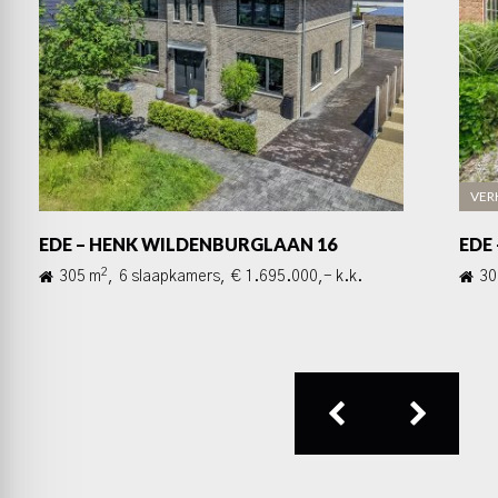
VER
EDE – HENK WILDENBURGLAAN 16
EDE
2
305 m
,
6 slaapkamers,
€ 1.695.000,- k.k.
30