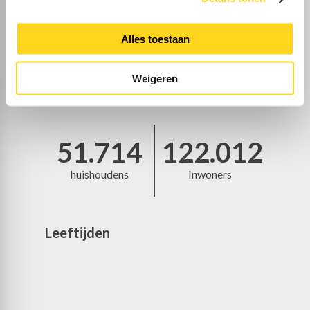
35%
Alles toestaan
Met kinderen
Weigeren
51.714
122.012
huishoudens
Inwoners
Leeftijden