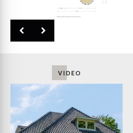
royale ruimte, met grote glas-in loodramen en een
vaste trap naar de tweede verdieping. Uw oog valt
op de paneeldeuren, de houten vloer en de sierlijke
trapbalustrade.
Vanaf de overloop heeft u toegang tot maar liefst
vier slaapkamers, waarvan drie groot genoeg zijn
om in te richten als tweepersoonskamer. Één van
de kamers is de master bedroom, met een separaat
kleedgedeelte en openslaande deuren naar het
balkon. Het uitzicht op de Telefoonweg, met
vrijstaande woonhuizen, is prettig. Achter één van
de andere deuren vindt u een opslagruimte, met
VIDEO
twee ronde ramen en een parketvloer.
De badkamer is ingedeeld met een ligbad, separate
douche, een toilet en een meubel met twee
wastafels. Ook hier zijn de glas-in loodramen
behouden, waardoor het daglicht op een fraaie
wijze naar binnen valt.
Tweede verdieping:
Onder het prachtige dak met meerdere dakkapellen
zijn nog twee slaapkamers en een badkamer