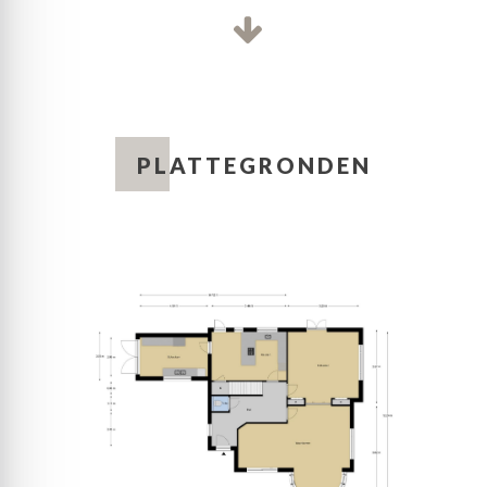
Achter de klassieke en-suite deuren is de eetkamer
gesitueerd, met een grote houtkachel en
openslaande deuren naar de tuin. De eetkamer is
Aantal kamers
12
een fantastische ruimte, niet alleen om uitgebreid
te dineren, maar ook voor een borrel met vrienden
of familie. Eet u graag met een groot gezelschap?
Aantal slaapkamers
6
Hier is genoeg plek voor een grote tafel voor 8, en
PLATTEGRONDEN
zelfs 10 personen.
Vanuit de hal is er eveneens toegang tot de keuken,
Plaats
Ede
met aansluitend een grote bijkeuken. In de keuken
staat een maatwerk keukenopstelling, met een bar
en een opvallend rond blad van hout. Alle
Adres
Amsterdamseweg 21
benodigde apparatuur is ingebouwd: een 5-pits
gaskookplaat, afzuigkap, vaatwasser, Quooker
(2023), oven, magnetron en een koelkast. In de
Soort woning
Woonhuis
bijkeuken, met dubbele spoelbak, is plek voor een
tweede koelkast, vriezer en de wasapparatuur. Ook
is er een stahoge wijn-/provisiekelder, te bereiken
Type
Villa, Vrijstaande woning
vanuit de keuken.
Eerste verdieping:
Bouwjaar
1926
Een prachtige bordestrap verbindt de begane grond
met de eerste verdieping. De overloop is een extra