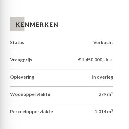
De indeling is als volgt:
Begane grond:
Bewonder de architectuur van deze jaren ’30
KENMERKEN
woning en rijd via de stijlvolle toegangspoort het
prachtige perceel op. De oprijlaan, omringd door
groen en verzorgde beplanting, zet direct de toon
Status
Verkocht
voor het exclusieve karakter van deze bijzondere
woning. Vanuit hier wandelt u naar de voordeur.
Achter deze warme eiken deur bevindt zich de ruime
Vraagprijs
€ 1.450.000,- k.k.
ontvangsthal, met het gastentoilet en de prachtige
bordestrap naar de eerste verdieping. Het raam bij
de garderobe, de visgraat parketvloer en de trap
Oplevering
In overleg
geven de hal een sfeervolle uitstraling.
De woonkamer met prachtige, halfronde erker is
een leefruimte van pure schoonheid, net als de
2
Woonoppervlakte
279 m
separate eetkamer. De visgraat parketvloer past bij
verschillende interieurstijlen en het uitzicht op de
tuin is uitermate fraai te noemen. Bij het tv-
2
Perceeloppervlakte
1.014 m
gedeelte ziet u openslaande deuren naar de tuin en
het andere deel van de woonkamer is ingericht als
zitkamer.
3
Inhoud
1.003 m