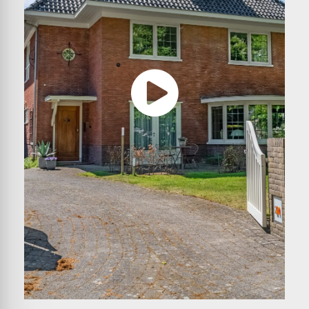
gesitueerd. Perfect voor de kinderen, voor logees
en zelfs als inpandig appartement voor bijvoorbeeld
een au-pair. Sfeermakers zijn de glas-in loodramen
en het rijkelijk gebruik van hout, dat in een van de
kamers wit is geschilderd. Vanuit deze kamer ziet u
de alom bekende Concordiamolen, geflankeerd
door enkele bomen.
De badkamer op deze verdieping is ingedeeld met
een douche, toilet en een wastafel. Verder zijn er
twee bergingen, een sauna en een multifunctionele
ruimte die thans als chill-ruimte is ingericht.
Bijgebouw:
Op het perceel staat een groot bijgebouw van ruim
43 m2, met een dubbele garage en een
(fietsen)berging. Er is gekozen voor een klassieke
bouwstijl, met deuren die perfect bij het geheel
aansluiten. U kunt gemakkelijk met een auto of
ander voertuig, de garage via de oprit bereiken.
Exterieur:
Villa De Oldenhoeck wordt omringd door een
prachtige, uitstekend onderhouden tuin. U ziet