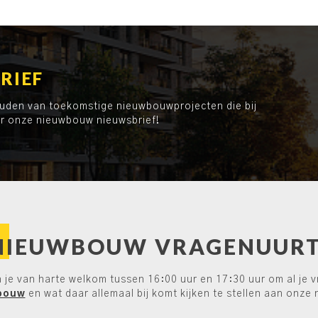
RIEF
ouden van toekomstige nieuwbouwprojecten die bij
or onze nieuwbouw nieuwsbrief!
NIEUWBOUW VRAGENUURT
je van harte welkom tussen 16:00 uur en 17:30 uur om al je 
bouw
en wat daar allemaal bij komt kijken te stellen aan onze