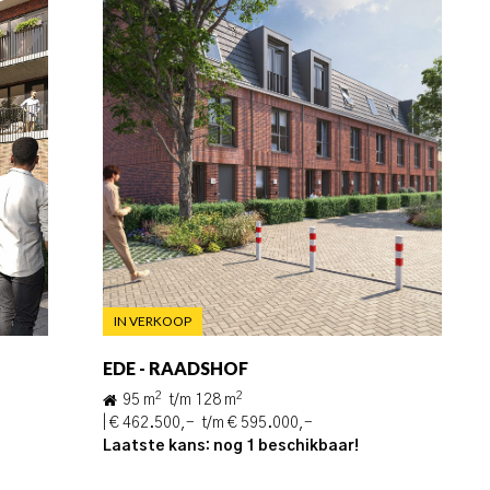
IN VERKOOP
EDE - RAADSHOF
2
2
95 m
t/m 128 m
| € 462.500,- t/m € 595.000,-
n
Laatste kans: nog 1 beschikbaar!