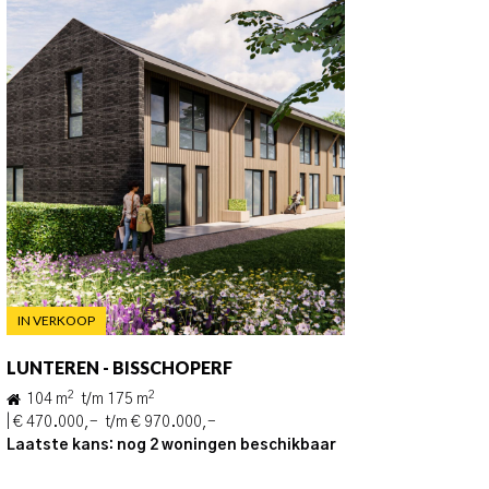
IN VERKOOP
IN VERKOOP
LUNTEREN - BISSCHOPERF
VEENENDA
2
2
2
104 m
t/m 175 m
70 m
t/m
| € 470.000,- t/m € 970.000,-
| € 412.500,
Laatste kans: nog 2 woningen beschikbaar
Bouw gesta
beschikbaa