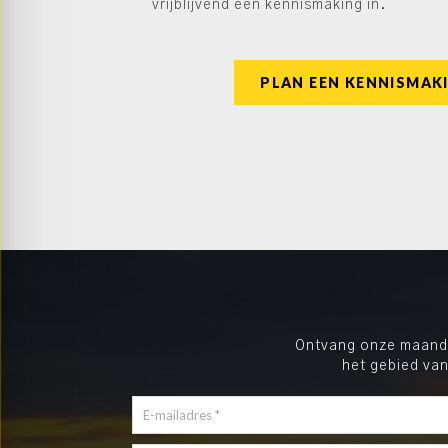
vrijblijvend een kennismaking in.
PLAN EEN KENNISMAK
Ontvang onze maandel
het gebied van