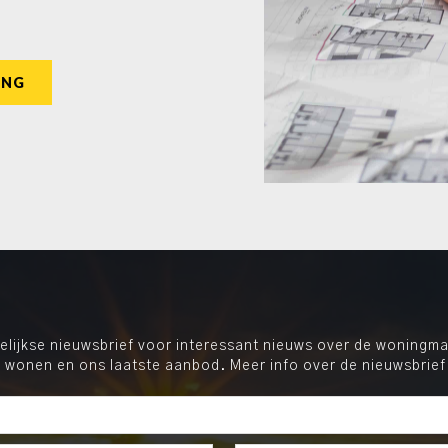
ING
ijkse nieuwsbrief voor interessant nieuws over de woningmar
 wonen en ons laatste aanbod. Meer info over de nieuwsbrief