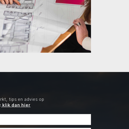
kt, tips en advies op
:
klik dan hier