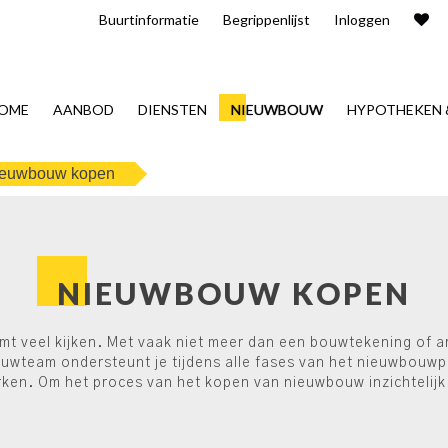
Buurt​informatie
Begrippenlijst
Inloggen
OME
AANBOD
DIENSTEN
NIEUWBOUW
HYPOTHEKEN 
euwbouw kopen
NIEUWBOUW KOPEN
 veel kijken. Met vaak niet meer dan een bouwtekening of art
wteam ondersteunt je tijdens alle fases van het nieuwbouwpr
rken. Om het proces van het kopen van nieuwbouw inzichtelij