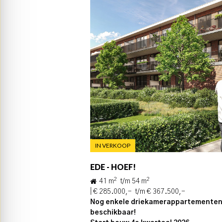
IN VERKOOP
E
EDE - HOEF!
2
2
41 m
t/m 54 m
0,-
| € 285.000,- t/m € 367.500,-
Nog enkele driekamerappartemente
beschikbaar!