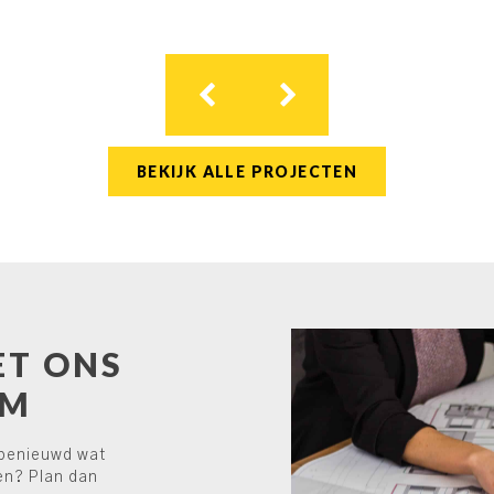
BEKIJK ALLE PROJECTEN
ET ONS
AM
 benieuwd wat
en? Plan dan