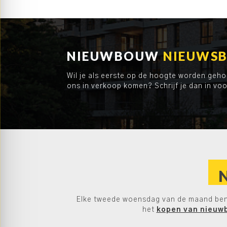
NIEUWBOUW
NIEUWSB
Wil je als eerste op de hoogte worden geh
ons in verkoop komen? Schrijf je dan in vo
Elke tweede woensdag van de maand ben 
het
kopen van nieuw