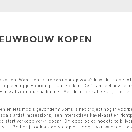
IEUWBOUW KOPEN
zetten. Waar ben je precies naar op zoek? In welke plaats of
ed op een rijtje voordat je gaat zoeken. De financieel adviseu
e van wat voor jou haalbaar is. Met die informatie kun je geric
n en iets moois gevonden? Soms is het project nog in voorbere
 zoals artist impressions, een interactieve kavelkaart en rich
f de start verkoop verkrijgbaar. Om goed op de hoogte te blijve
bsite. Zo ben je ook als eerste op de hoogte van wanneer de 