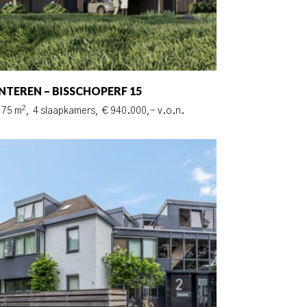
NTEREN – BISSCHOPERF 15
2
175 m
,
4 slaapkamers,
€ 940.000,- v.o.n.