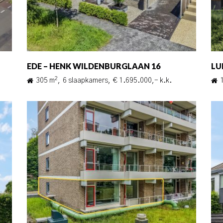
EDE – HENK WILDENBURGLAAN 16
LU
2
305 m
,
6 slaapkamers,
€ 1.695.000,- k.k.