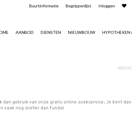
Buurt​informatie
Begrippenlijst
Inloggen
OME
AANBOD
DIENSTEN
NIEUWBOUW
HYPOTHEKEN 
WEER
ak dan gebruik van onze gratis online zoekservice. Je bent da
n vaak nog sneller dan Funda!