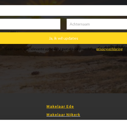
Makelaar Ede
Makelaar Nijkerk
Contact Domicilie Ede