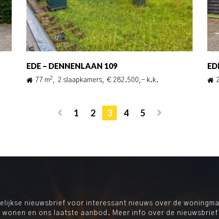
EDE – DENNENLAAN 109
ED
2
77 m
,
2 slaapkamers,
€ 282.500,- k.k.
1
2
3
4
5
ijkse nieuwsbrief voor interessant nieuws over de woningmar
 wonen en ons laatste aanbod. Meer info over de nieuwsbrief