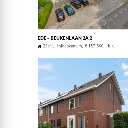
EDE – BEUKENLAAN 2A 2
2
23 m
,
1 slaapkamers,
€ 187.500,- k.k.