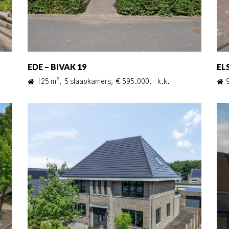
EDE – BIVAK 19
EL
2
125 m
,
5 slaapkamers,
€ 595.000,- k.k.