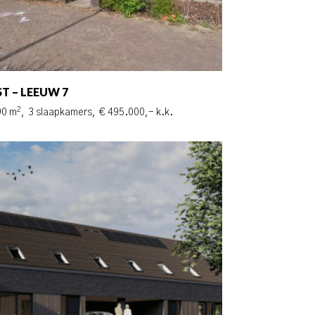
4
ST – LEEUW 7
2
90 m
,
3 slaapkamers,
€ 495.000,- k.k.