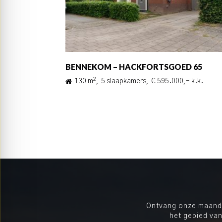
BENNEKOM – HACKFORTSGOED 65
2
130 m
,
5 slaapkamers,
€ 595.000,- k.k.
Berichten
paginering
Ontvang onze maandel
het gebied van