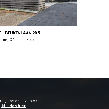
E – BEUKENLAAN 2B 5
2
26 m
,
€ 199.500,- k.k.
kt, tips en advies op
:
klik dan hier