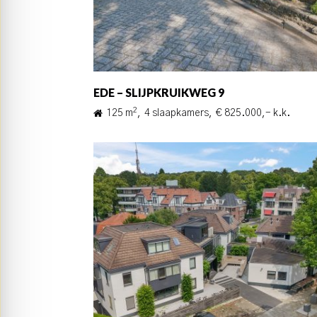
EDE – SLIJPKRUIKWEG 9
2
125 m
,
4 slaapkamers,
€ 825.000,- k.k.