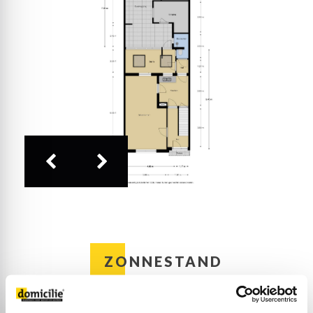
een meer dan 7 meter lange overkapping, met
toegang tot twee bergingen voor hobby of opslag.
Type
Eengezinswoning, Hoekwoning
Ook staat er een bijna 5 meter lange garage, die
aan een carport/overkapping grenst. Vanaf hier
begint het tweede deel van de tuin, gesitueerd op
Bouwjaar
1921
het zuiden. Ook hier staan nog meerdere bergingen
en opstallen, met de mogelijkheid om deze te
verwijderen om zo een grotere tuin te creëren.
Bijzonderheden:
– Houten kozijnen, deels met isolerende beglazing;
– Warm water via een close-in boiler in de keuken;
– Drie slaapkamers;
– Mogelijkheid om een badkamer op de eerste
verdieping te realiseren;
– Diepe tuin met meerdere bijgebouwen (o.a.
garage en carport/overkapping);
– Diepe tuin op het zuiden;
– Energielabel D.
ZONNESTAND