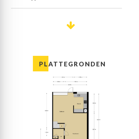
Eerste verdieping:
Eenmaal boven sta je in een lichte en
3
Inhoud
611 m
multifunctionele ruimte, in gebruik als sportkamer.
Maar een invulling als werkkamer, hobbyruimte of
speelkamer is ook mogelijk. De aansluitende
Aantal kamers
8
overloop biedt toegang tot drie ruime slaapkamers
en de badkamer.
Er zijn twee slaapkamers aan de achterzijde,
Aantal slaapkamers
7
waaronder de master bedroom. Beide kamers zijn
PLATTEGRONDEN
heel ruim, net als de slaapkamer aan de voorzijde.
De badkamer is ingedeeld met een douche, toilet en
Plaats
Ede
twee wastafels in een meubel.
Tweede verdieping:
Adres
Glindhorst 35
In 2006 is er een dakopbouw geplaatst, met een
volwaardige etage als resultaat. Op deze etage zijn
maar liefst vier slaapkamers, waarmee het totaal op
Soort woning
Woonhuis
zeven (!) komt. Er ligt, net als op de eerste
verdieping, laminaat op de vloer en dankzij de grote
ramen is het heel licht.
Type
Eengezinswoning, Hoekwoning
Vanaf de overloop is tevens de tweede sanitaire
ruimte bereikbaar, voorzien van een toilet en