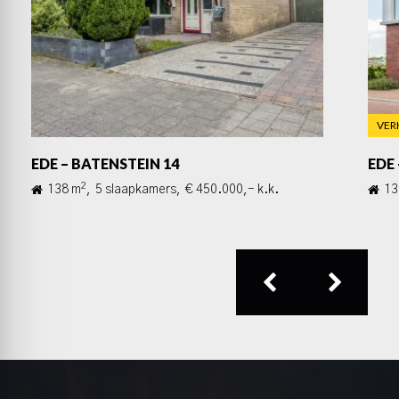
VER
EDE – BATENSTEIN 14
EDE
2
138 m
,
5 slaapkamers,
€ 450.000,- k.k.
13