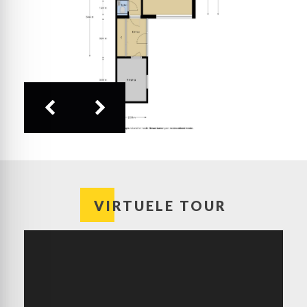
wastafel. Hierdoor is de tweede verdieping extra
Bouwjaar
1971
praktisch in gebruik en beschikken de slaapkamers
op deze etage over eigen sanitaire voorzieningen.
Exterieur:
De voortuin is geheel bestraat, waardoor er de
mogelijkheid is om op eigen terrein te parkeren.
Verder zie je hier een mooie boom en ander groen,
aan de rechterzijde van dit zeer ruime huis.
Hou je van de zon? De extra brede achtertuin heeft
een gunstige ligging op het zuiden. Er staan
rondom mooie schuttingen, er is een achterom en
er staat een houten tuinhuis voor de fietsen. Het
ronde terras biedt genoeg ruimte om lekker buiten
te zitten, terwijl de kinderen op het pleintje aan de
VIRTUELE TOUR
achterzijde spelen. Perfect toch?
Bijzonderheden:
– Dakopbouw, gerealiseerd in 2006;
– Merendeels kunststof kozijnen met isolerende
beglazing;
– HR-ketel (Remeha, 2021) en een hybride
warmtepomp (Techneco Elga, 2017);