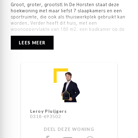
Groot, groter, grootst! In De Horsten staat deze
hoekwoning met maar liefst 7 slaapkamers en een
sportruimte, die ook als thuiswerkplek gebruikt kan
worden. Verder heeft dit huis, met een
woonoppervlakte van 180 m2, een badkamer op de
eerste verdieping, een tweede sanitaire ruimte op
de tweede verdieping en uiteraard een toilet op de
LEES MEER
begane grond. Je kunt parkeren op eigen terrein,
de entree is uitgebouwd en de achtertuin is
gesitueerd op het zonnige zuiden.
Voorzieningen als scholen, winkelcentra (Bellestein
en Parkweide) en medische voorzieningen zijn met
de fiets in no-time te bereiken. De bus zorgt voor
goede verbindingen met het centrum en het station,
van waaruit je per trein je reis kan vervolgen
richting Utrecht en Arnhem. Via de N224 ben je snel
op de A12, A30 en andere uitvalswegen richting
Leroy Pluijgers
omliggende steden, dorpen en de Foodvalley.
0318-693502
De indeling is als volgt:
DEEL DEZE WONING
Begane grond:
Het eerste pluspunt van deze woning is de