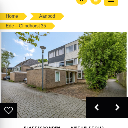
Home
Aanbod
Ede – Glindhorst 35
PLATTEGRONDEN
VIRTUELE TOUR