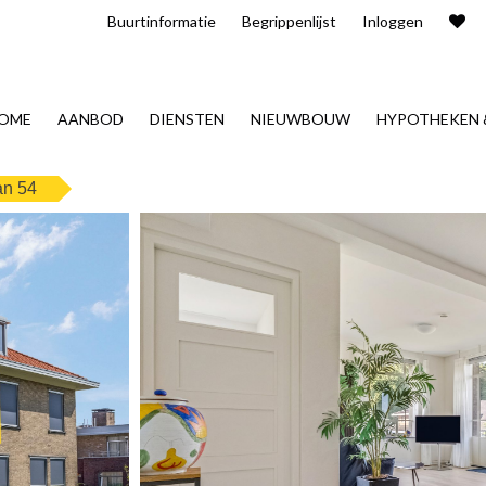
Buurt​informatie
Begrippenlijst
Inloggen
OME
AANBOD
DIENSTEN
NIEUWBOUW
HYPOTHEKEN 
an 54