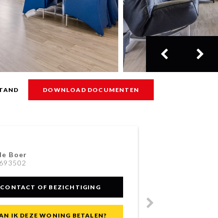
TAND
DOWNLOAD DOCUMENTEN
de Boer
Chr
693502
031
CONTACT OF BEZICHTIGING
AN IK DEZE WONING BETALEN?