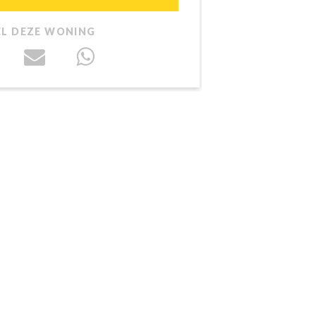
EL DEZE WONING
D