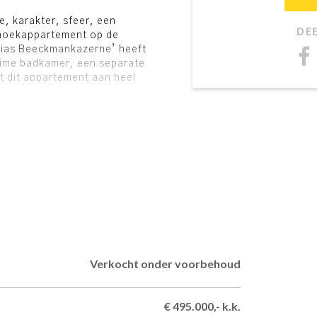
e, karakter, sfeer, een
DE
t hoekappartement op de
lias Beeckmankazerne’ heeft
uime badkamer, een separate
t dit appartement aan heel
et balkon te bereiken, met
 uitzicht op deze bijzondere
 in 1938-1939 de Elias
 zes legeringsgebouwen
ajoor en eerstaanwezend
r op 25 juni 1938 een
eringsgebouwen officieel
ruik worden genomen.
bruikt voor
ichte Regiment van Heutsz.
ntrum gevestigd en na het
Verkocht onder voorbehoud
ngsdienst gevestigd. Op 1
rrein overgedragen aan de
n het woningbouwproject
€ 495.000,- k.k.