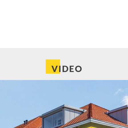
s op de achtergrond;
ofdslaapkamer met een grote
r;
VIDEO