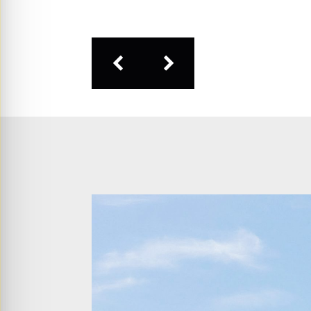
– Prachtig uitzicht over de wijk met het bo
– Mooie lichtinval in het hele appartement;
– Twee slaapkamers, waarvan de royale ho
kastenwand;
– Moderne keuken, toiletruimte en badkame
– Balkon op het westen;
– Stadsverwarming en balansventilatie;
– VvE bijdrage € 308,- per maand;
– Energielabel A.