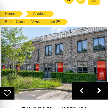
Home
Aanbod
Ede – Cornelis Verduijnstraat 25
PLATTEGRONDEN
ZONNESTAND