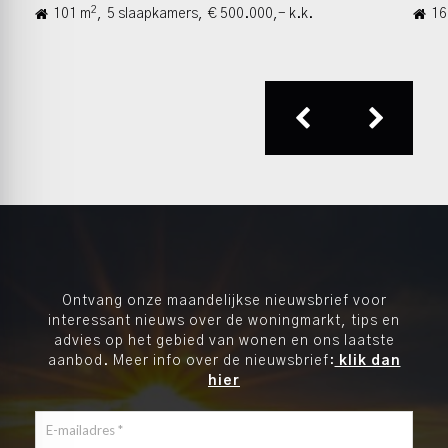
2
101 m
,
5 slaapkamers,
€ 500.000,- k.k.
16
Ontvang onze maandelijkse nieuwsbrief voor
interessant nieuws over de woningmarkt, tips en
advies op het gebied van wonen en ons laatste
aanbod. Meer info over de nieuwsbrief:
klik dan
hier