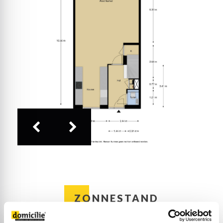
Soort woning
Woonhuis
vaatwasser, combi-oven, koelkast en een vriezer.
Eerste verdieping:
Type
Eengezinswoning, Tussenwoning
Op de overloop en in de slaapkamers, drie op deze
etage, ligt een mooie laminaatvloer met hoge
plinten. Er zijn twee slaapkamers aan de
Bouwjaar
2019
achterzijde, waaronder de ruime master bedroom
met een 5-deurs garderobekast (blijft achter/gaat
mee). De derde, eveneens ruime slaapkamer is aan
de voorzijde, met uitzicht op de rustige straat.
De badkamer is uitgevoerd in dezelfde stijl als de
toiletruimte. Fraai tegelwerk is gecombineerd met
een glazen douchewand, mooie kranen en stijlvol
sanitair. De inloopdouche is ruim, er is een tweede
toilet en het badmeubel is uitgevoerd met een
brede wastafel voor twee personen.
Tweede verdieping:
Er is een vaste trap naar de tweede verdieping,
waar als eerste een ruime overloop is. Aan de
ZONNESTAND
voorzijde, bij het dakraam, is de opstelling van de
wasapparatuur en aan de andere zijde is een
werkplek gecreëerd.