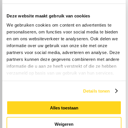
De vierde slaapkamer is niet alleen heel ruim, maar
ook heel licht. Perfect om te gebruiken als
Deze website maakt gebruik van cookies
tweepersoonskamer, en om te splitsen om zo een
kleedruimte of extra (slaap)kamer te realiseren. Er
We gebruiken cookies om content en advertenties te
ligt, net als op de eerste verdieping, laminaat op de
personaliseren, om functies voor social media te bieden
vloer.
en om ons websiteverkeer te analyseren. Ook delen we
Exterieur:
informatie over uw gebruik van onze site met onze
Heb je binnen alles gezien? Dan is het tijd om naar
partners voor social media, adverteren en analyse. Deze
buiten te gaan! Dubbele deuren in de woonkamer
partners kunnen deze gegevens combineren met andere
geven toegang tot de mooi aangelegde achtertuin
informatie die u aan ze heeft verstrekt of die ze hebben
op het zuiden. Het terras is van groot formaat, er
liggen staptegels en het kunstgras zorgt ervoor dat
verzameld op basis van uw gebruik van hun services.
er geen grasmaaier in de berging hoeft te staan.
Dezelfde stijl zie je ook in de voortuin, met mooie
bestrating en staptegels van groot formaat.
Details tonen
Bijzonderheden:
– Houten kozijnen met HR++ glas;
Alles toestaan
– Buitenschilderwerk uitgevoerd in 2025;
– Pvc-vloer met vloerverwarming op de begane
grond;
Weigeren
– 6 zonnepanelen;