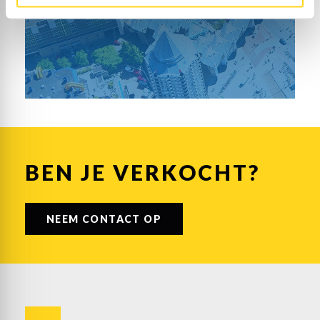
– Zonnige tuin (zuid) met berging en achterom;
– Parkeergelegenheid aan de voor- en achterzijde;
– Energielabel A.
BEN JE VERKOCHT?
NEEM CONTACT OP