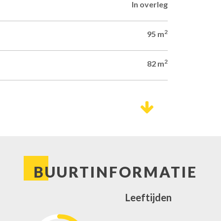
In overleg
2
95 m
2
82 m
3
295 m
5
4
BUURTINFORMATIE
Ede
Leeftijden
Boshof 26