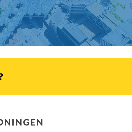
?
ONINGEN