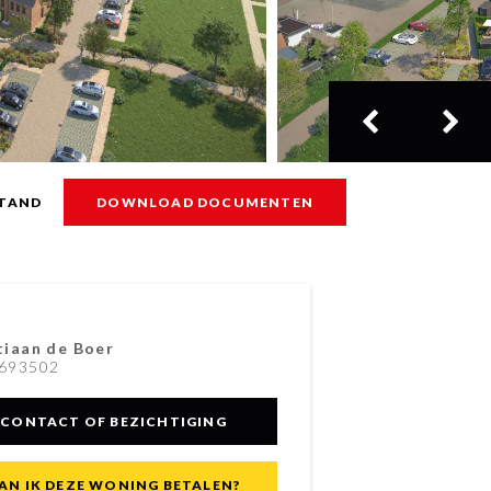
TAND
DOWNLOAD DOCUMENTEN
tiaan de Boer
693502
CONTACT OF BEZICHTIGING
AN IK DEZE WONING BETALEN?