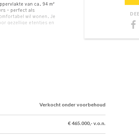
pervlakte van ca. 94 m²
rs – perfect als
DE
omfortabel wil wonen. Je
oor gezellige etentjes en
e op het groene
n de tuin, die je desgewenst
rste verdieping vind je twee
de verdieping verrast met
dakramen of een dakkapel
eninraadshof.nl!
ons op voor een
Verkocht onder voorbehoud
€ 465.000,- v.o.n.