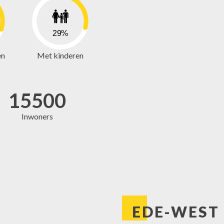
Woonhuis
29%
Eengezinswoning, Tussenwoning
en
Met kinderen
2027
15500
Inwoners
EDE-WEST