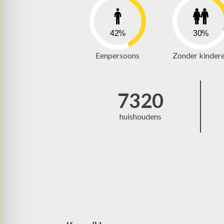
Soort woning
42%
30%
Type
Eenpersoons
Zonder kinder
Bouwjaar
7320
huishoudens