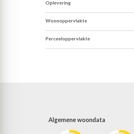
Oplevering
Woonoppervlakte
Perceeloppervlakte
Inhoud
Aantal kamers
Aantal slaapkamers
Plaats
Algemene woondata
Adres