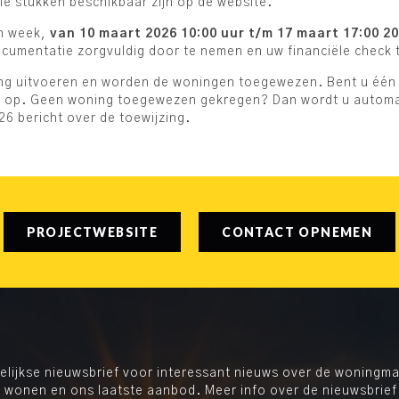
le stukken beschikbaar zijn op de website.
én week,
van 10 maart 2026 10:00 uur t/m 17 maart 17:00 20
umentatie zorgvuldig door te nemen en uw financiële check ti
loting uitvoeren en worden de woningen toegewezen. Bent u éé
u op. Geen woning toegewezen gekregen? Dan wordt u automati
026 bericht over de toewijzing.
PROJECTWEBSITE
CONTACT OPNEMEN
ijkse nieuwsbrief voor interessant nieuws over de woningmar
 wonen en ons laatste aanbod. Meer info over de nieuwsbrief