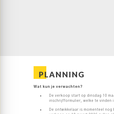
woningen niet alleen comfortabel om in te 
aan een groenere toekomst voor onze plan
Het Martinuserf vertelt niet alleen het ver
maar biedt ook een kans om de toekomst v
uit om deel uit te maken van dit bijzondere
bladzijde te schrijven in de geschiedenis v
Martinuserf.
Verkoopdocumenten
Alle beschikbare verkoopdocumenten zijn g
projectwebsite: www.martinuserf.nl
PLANNING
Wat kun je verwachten?
De verkoop start op dinsdag 10 maar
inschrijfformulier, welke te vinden 
De ontwikkelaar is momenteel nog b