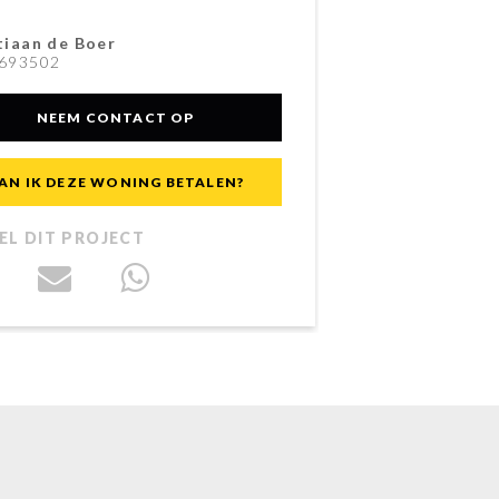
tiaan de Boer
693502
NEEM CONTACT OP
AN IK DEZE WONING BETALEN?
EL DIT PROJECT