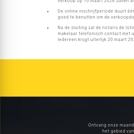
verkoop op 10 maart 2026 zullen al
De online inschrijfperiode duurt é
goed te benutten om de verkoopdoc
Na de sluiting zal de notaris de 
makelaar telefonisch contact met 
Iedereen krijgt uiterlijk 20 maart 2
Ontvang onze maandel
het gebied van