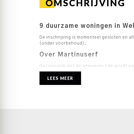
OMSCHRIJVING
9 duurzame woningen in W
De inschrijving is momenteel gesloten en al
(onder voorbehoud).
Over Martinuserf
Gezamenlijk met de gemeente Ede wordt a
een nieuwe woonwijk gerealiseerd. Deze un
LEES MEER
het dorp, heeft een rijke historie. Het zuide
woningen en wordt als eerst gerealiseerd.
Aanbod fase 3
Fase 3 bestaat uit 9 duurzame woningen di
modern comfort en een groenere toekomst
afwerking en aandacht voor duurzaamheid. 
– 5 tussenwoningen
– 2 hoekwoningen