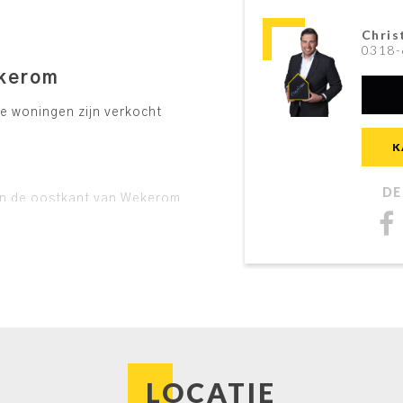
Chris
0318-
ekerom
le woningen zijn verkocht
K
DE
an de oostkant van Wekerom
ieke locatie, grenzend aan
lijke deel bestaat uit 52
e zijn ontworpen voor
, met een hoogwaardige
Het aanbod bestaat uit:
LOCATIE