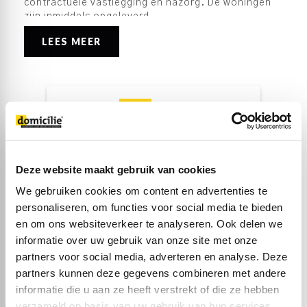
contractuele vastlegging en nazorg. De woningen
zijn inmiddels opgeleverd.
LEES MEER
Deze website maakt gebruik van cookies
We gebruiken cookies om content en advertenties te
Christiaan de Boer
0318-693502
personaliseren, om functies voor social media te bieden
en om ons websiteverkeer te analyseren. Ook delen we
DEEL DIT PROJECT
informatie over uw gebruik van onze site met onze
partners voor social media, adverteren en analyse. Deze
partners kunnen deze gegevens combineren met andere
informatie die u aan ze heeft verstrekt of die ze hebben
verzameld op basis van uw gebruik van hun services.