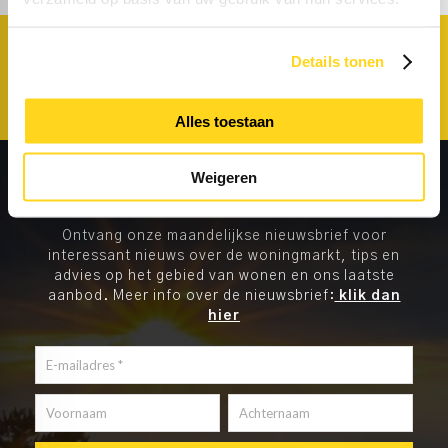
Details tonen
CONTACT OPNEMEN
Alles toestaan
Weigeren
Ontvang onze maandelijkse nieuwsbrief voor
interessant nieuws over de woningmarkt, tips en
advies op het gebied van wonen en ons laatste
aanbod. Meer info over de nieuwsbrief:
klik dan
hier