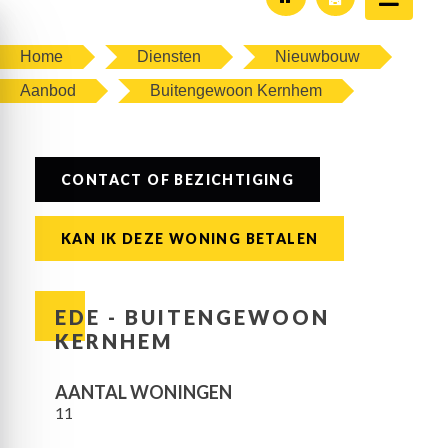
Home
Diensten
Nieuwbouw
Aanbod
Buitengewoon Kernhem
CONTACT OF BEZICHTIGING
KAN IK DEZE WONING BETALEN
EDE - BUITENGEWOON
KERNHEM
AANTAL WONINGEN
11