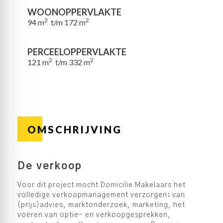
WOONOPPERVLAKTE
2
2
94 m
t/m 172 m
PERCEELOPPERVLAKTE
2
2
121 m
t/m 332 m
OMSCHRIJVING
De verkoop
Voor dit project mocht Domicilie Makelaars het
volledige verkoopmanagement verzorgen: van
(prijs)advies, marktonderzoek, marketing, het
voeren van optie- en verkoopgesprekken,