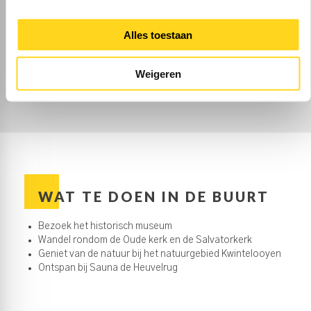
Noordwest
,
Veenendaal-Zuidwest
,
Veenendaal-Zuidoost
en
Veenendaal-
Alles toestaan
Noordoost
28
basisscholen
en 5
middelbare scholen
Weigeren
WAT TE DOEN IN DE BUURT
Bezoek het historisch museum
Wandel rondom de Oude kerk en de Salvatorkerk
Geniet van de natuur bij het natuurgebied Kwintelooyen
Ontspan bij Sauna de Heuvelrug