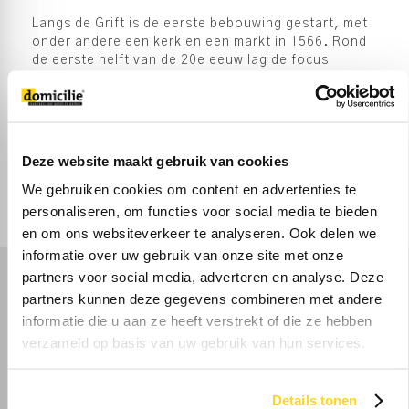
Langs de Grift is de eerste bebouwing gestart, met
onder andere een kerk en een markt in 1566. Rond
de eerste helft van de 20e eeuw lag de focus
voornamelijk op de sigaren- en textielindustrie, die
later gesloopt zijn voor nieuwbouw. In 1855 is te
spreken van een rampjaar, nadat de Grebbedijk
doorbroken was. Hedendaags kun je hier nog een
monument van bezoeken in het historisch museum,
Deze website maakt gebruik van cookies
gelegen in Veenendaal.
We gebruiken cookies om content en advertenties te
personaliseren, om functies voor social media te bieden
en om ons websiteverkeer te analyseren. Ook delen we
informatie over uw gebruik van onze site met onze
partners voor social media, adverteren en analyse. Deze
partners kunnen deze gegevens combineren met andere
informatie die u aan ze heeft verstrekt of die ze hebben
KENMERKEN VAN
verzameld op basis van uw gebruik van hun services.
VEENENDAAL
6 wijken , waaronder:
Veenendaal-West
,
Details tonen
Veenendaal-Centrum
,
Veenendaal-