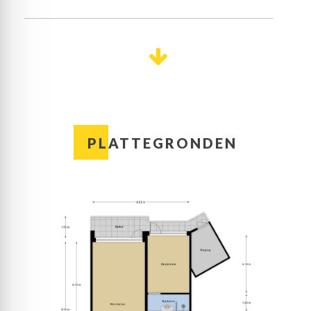
balkonzijde, er is genoeg plek voor een grote kast
en het eetgedeelte biedt de mogelijkheid om
vrienden of familie uit te nodigen voor een etentje.
Aantal kamers
3
Vlak naast het eetgedeelte is de keuken, met
uitzicht dat minstens net zo mooi is. Waar je vanuit
veel appartementen in de straat naar woningen
Aantal slaapkamers
2
en/of het parkeerterrein kijkt, kijk je hier op hoge
bomen uit. Ook de keukenopstelling is mooi, met
twee houtlook aanrechtbladen en alle benodigde
Plaats
Ede
inbouwapparatuur: een 5-pits gaskookplaat,
afzuigkap, vaatwasser, koelkast en een vriezer.
PLATTEGRONDEN
Aan de kant van de galerij is een ruime slaapkamer,
Adres
Valkestein 329
die nu als werkkamer/hobbyruimte in gebruik is.
Deze kamer heeft, net als de naastgelegen
tussenhal, een inbouwkast van goed formaat. De
Soort woning
Appartement
tussenhal biedt tevens toegang tot de vernieuwde
toiletruimte en de badkamer, die is ingedeeld met
een grote inloopdouche en een badmeubel met
Type
Galerijflat
wastafel.
In de badkamer is een harmonicadeur naar de
master bedroom, die net als de woonkamer een
Bouwjaar
1970
deur naar het balkon heeft. Deze slaapkamer is niet
alleen ruim, maar ook heel sfeervol en licht. Via het