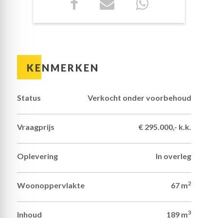
appartementengebouw heeft een goede aansluiting
op de N224, de A12 en de A30.
De indeling is als volgt:
Appartementengebouw:
De afgesloten entree met intercom geeft toegang
tot de gemeenschappelijke hal. Hier zijn de
KENMERKEN
brievenbussen, het trappenhuis en de liften naar de
verdiepingen. Voor de fietsen is er in de onderbouw
een gezamenlijke berging met fietsenrekken en er is
Status
Verkocht onder voorbehoud
een aparte ruimte voor de afvalcontainers.
Appartement:
Vraagprijs
€ 295.000,- k.k.
De eerste indruk van het appartement is goed. In
bijna het hele appartement ligt laminaat op de vloer
en het merendeel van de wanden is in lichte, warme
Oplevering
In overleg
kleuren geschilderd. Via de lichte hal, met genoeg
plek voor een kapstok, loop je naar de woonkamer.
Vanuit de woonkamer is er mooi uitzicht op de
2
Woonoppervlakte
67 m
bomen in het naastgelegen Proosdijpark. Inkijk is er
niet, wat de woonkamer tot een aangename
leefruimte maakt. Het zitgedeelte is aan de
3
Inhoud
189 m