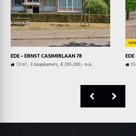
VER
EDE – ERNST CASIMIRLAAN 78
EDE
2
72 m
,
3 slaapkamers,
€ 295.000,- k.k.
55