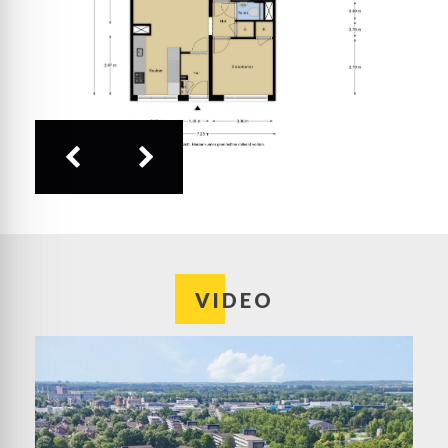
balkon is een berging te bereiken, voor opslag van
spullen die je binnen handbereik wilt hebben.
Exterieur:
Het balkon op het zuidoosten heeft een
oppervlakte van circa 9.3 m2. Dit is een fijne plek
om buiten te zitten, pal aan het prachtige
Proosdijpark. Met een maximale breedte van 1.55
meter is er genoeg plek voor een heerlijke
loungebank. Of kies je voor een tafeltje met twee
stoelen?
Bijzonderheden:
– De servicekosten bedragen € 311,72 per maand
inclusief voorschot stookkosten en huur boiler;
VIDEO
– Verwarming via blokverwarming, warm water via
een individuele boiler;
– Voldoende openbare parkeergelegenheid voor
het appartementengebouw;
– Gezamenlijke fietsenberging in de onderbouw;
daarnaast heeft het appartement een privéberging
op de verdieping, ook te bereiken vanaf het balkon;
– Gunstige ligging, dicht bij de liften en het