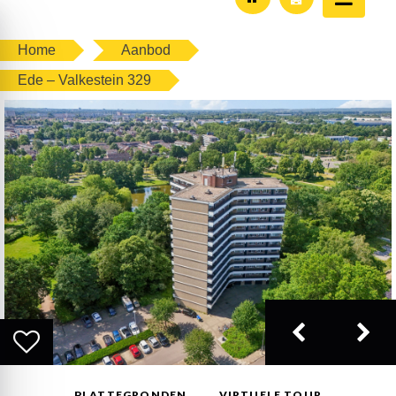
Home
Aanbod
Ede – Valkestein 329
PLATTEGRONDEN
VIRTUELE TOUR