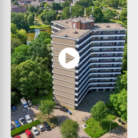
trappenhuis;
– Vernieuwde keuken, badkamer en toiletruimte;
– Energielabel C