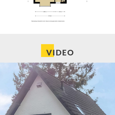
 laadpaal);
VIDEO