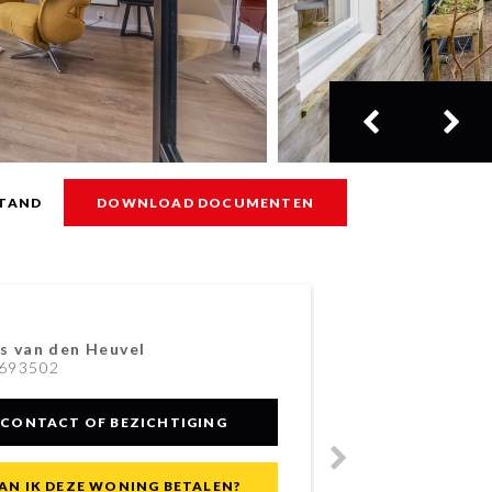
TAND
DOWNLOAD DOCUMENTEN
s van den Heuvel
Jas
693502
031
CONTACT OF BEZICHTIGING
AN IK DEZE WONING BETALEN?