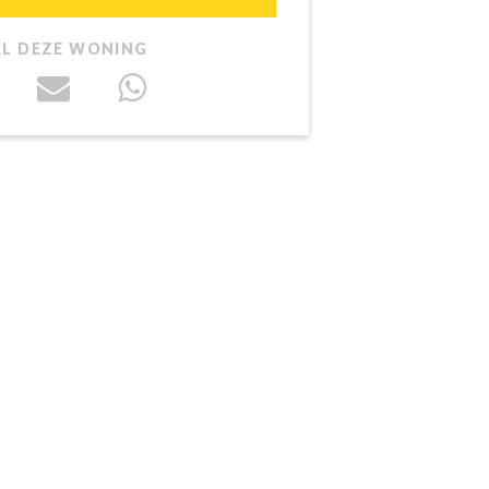
EL DEZE WONING
D