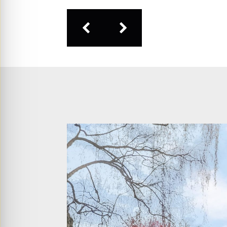
– Parkeergelegenheid op eigen terrein (met
– Mooi aangelegde tuin aan drie zijden;
– De woning heeft spouwmuurisolatie;
– Energielabel D.