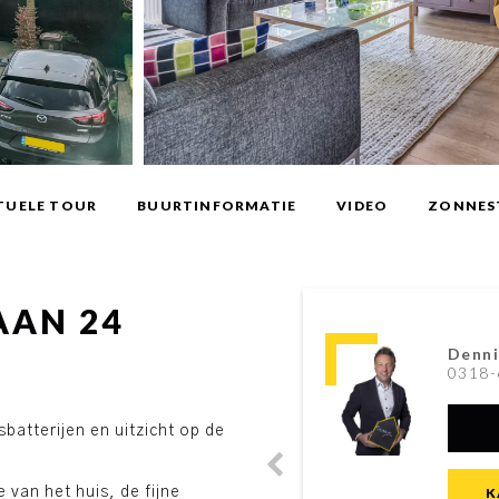
TUELE TOUR
BUURTINFORMATIE
VIDEO
ZONNES
AAN 24
Denni
0318-
batterijen en uitzicht op de
 van het huis, de fijne
K