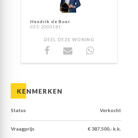
parketvloer op de begane grond.
Voor de auto is er parkeergelegenheid in de straat
en via het bruggetje loop je in een paar minuten
Hendrik de Boer
naar het winkelcentrum ‘De Nieuwe Hof’. Kinderen
033-2000181
kunnen lopend naar de basisschool en in de wijk zijn
speeltuintjes, een skatepark en mooie wandelpaden
DEEL DEZE WONING
rondom het water. Het is ongeveer 15 minuten
fietsen naar het mooie, oude centrum van
Amersfoort. De N199 heeft een goede aansluiting
met de A1 en A28, terwijl er in de wijk ook een
bushalte is richting het ziekenhuis en treinstation.
De indeling is als volgt:
Begane grond:
De hal is, net als de voortuin, heel verzorgd. De
KENMERKEN
parketvloer ligt op bijna de hele begane grond en
het schilderwerk in het huis is in mooie kleuren
uitgevoerd. Rechts in de hal zijn de meterkast, de
Status
Verkocht
toiletruimte met fonteintje en de trapopgang.
Dit gezellige huis heeft een woonkamer met veel
Vraagprijs
€ 387.500,- k.k.
lichtinval, mooi uitzicht naar de tuin en een goede
verdeling tussen het zit- en eetgedeelte. Zo is er