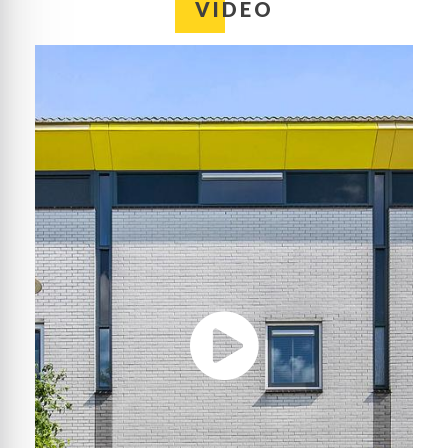
beglazing;
VIDEO
– Het buitenschilderwerk is in april 2023 gedaan;
– Verwarming en warm water via een HR-ketel
(Intergas, 2009);
– Vaste trap naar de tweede verdieping;
– Energielabel A.