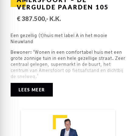
VERGULDE PAARDEN 105
€ 387.500,- K.K.
Een gezellig (t)huis met label A in het mooie
Nieuwland
Bewoner: ‘Wonen in een comfortabel huis met een
grote zonnige tuin in een hele gezellige straat. Zeer
centraal gelegen, supermarkt in de buurt, het
centrum van Amersfoort op fietsafstand en dichtbij
de snelweg.’
Wat een fijne plek om te wonen in Nieuwland, op
LEES MEER
een paar minuten lopen van een winkelcentrum en
met meerdere speeltuintjes in de buurt. In een
rustige straat staat deze goed onderhouden
woning met een zonnige achtertuin, twee
slaapkamers en een vaste trap naar de tweede
verdieping. Deze woning heeft een achterom,
(fietsen)berging, energielabel A en een mooie