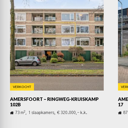
VERKOCHT
VER
AMERSFOORT – RINGWEG-KRUISKAMP
AME
102B
17
2
73 m
,
1 slaapkamers,
€ 320.000,- k.k.
87