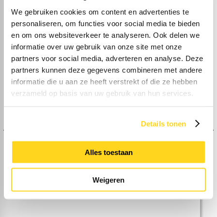
We gebruiken cookies om content en advertenties te
personaliseren, om functies voor social media te bieden
en om ons websiteverkeer te analyseren. Ook delen we
informatie over uw gebruik van onze site met onze
★★★★★
partners voor social media, adverteren en analyse. Deze
partners kunnen deze gegevens combineren met andere
“Zeer tevreden over de gesprekken
informatie die u aan ze heeft verstrekt of die ze hebben
en begeleiding van Robert, tijdens zijn
vakantie werd hij waargenomen door
verzameld op basis van uw gebruik van hun services.
Renée en ook hier zijn we zeer
tevreden over. Ook een extra
compliment voor Brenda voor alle
Details tonen
mailtjes, telefoontjes en alles waar zij
me mee heeft geholpen als ik ergens
weer eens niet uitkwam.
De communicatie met Robert en zijn
Alles toestaan
collega’s liep fantastisch, goed
bereikbaar en altijd bereid om mee te
denken en advies te geven. Ik raad
Weigeren
deze adviseurs dan ook ten zeerste
aan”