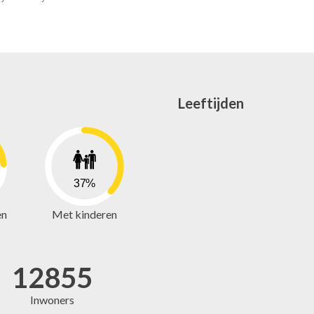
Leeftijden
37%
en
Met kinderen
12855
Inwoners