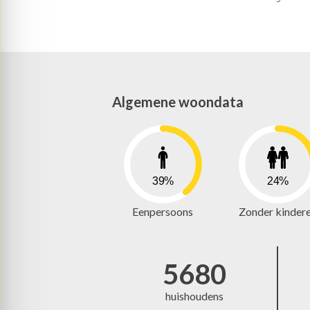
Algemene woondata
39%
24%
Eenpersoons
Zonder kinder
5680
huishoudens