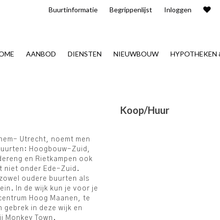
Buurt​informatie
Begrippenlijst
Inloggen
OME
AANBOD
DIENSTEN
NIEUWBOUW
HYPOTHEKEN 
Koop/Huur
rnhem- Utrecht, noemt men
 buurten: Hoogbouw-Zuid,
dereng en Rietkampen ook
it niet onder Ede-Zuid.
 zowel oudere buurten als
n. In de wijk kun je voor je
lcentrum Hoog Maanen, te
n gebrek in deze wijk en
bij Monkey Town.