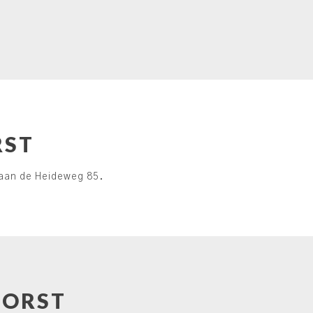
RST
 aan de Heideweg 85.
HORST