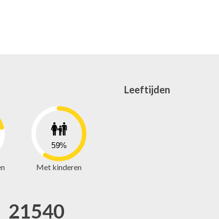
Leeftijden
59%
en
Met kinderen
21540