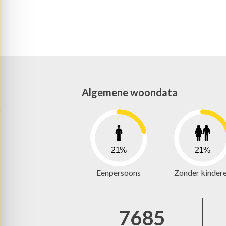
Algemene woondata
21%
21%
Eenpersoons
Zonder kinder
7685