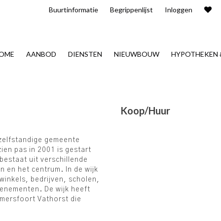
Buurt​informatie
Begrippenlijst
Inloggen
OME
AANBOD
DIENSTEN
NIEUWBOUW
HYPOTHEKEN 
Koop/Huur
 zelfstandige gemeente
ien pas in 2001 is gestart
estaat uit verschillende
n en het centrum. In de wijk
winkels, bedrijven, scholen,
evenementen. De wijk heeft
Amersfoort Vathorst die