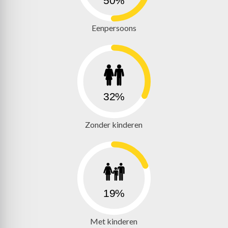
50%
projectnotarissen: Van Putten Van Apeldoorn
Notarissen, notaris.com of Posthuma Schutte
Notariaat.
Eenpersoons
– LET OP: de woning mag alleen verkocht worden
aan personen voor zelfbewoning. Beleggers
kunnen de woning niet kopen!
32%
Zonder kinderen
19%
Met kinderen