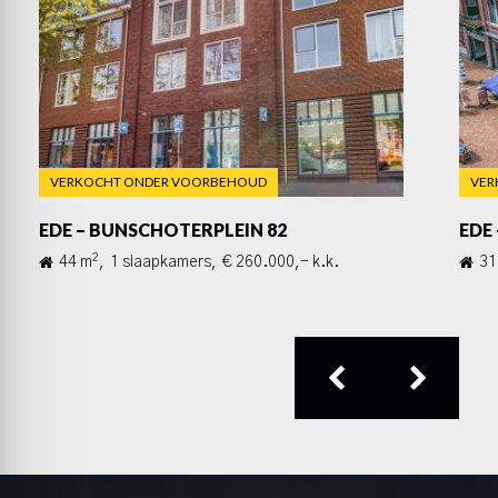
VERKOCHT ONDER VOORBEHOUD
VER
EDE – BUNSCHOTERPLEIN 82
EDE
2
44 m
,
1 slaapkamers,
€ 260.000,- k.k.
31