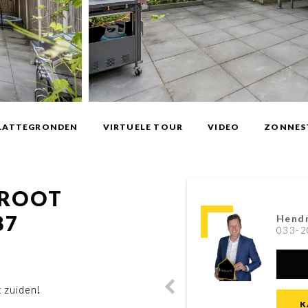
LATTEGRONDEN
VIRTUELE TOUR
VIDEO
ZONNES
GROOT
87
Hendr
033-2
 zuiden!
K