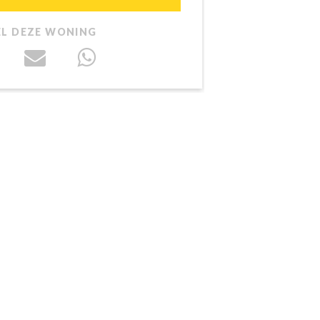
EL DEZE WONING
D