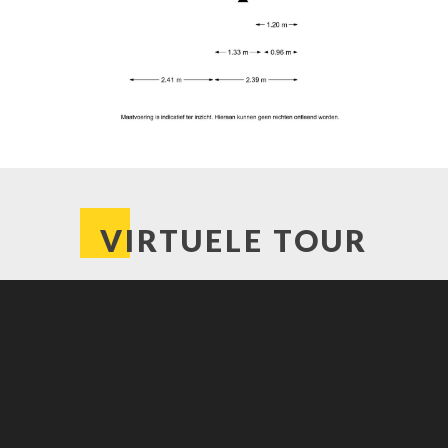
el (Intergas, 2020,
plaatst in 2023;
rdieping (bij het trapgat);
VIRTUELE TOUR