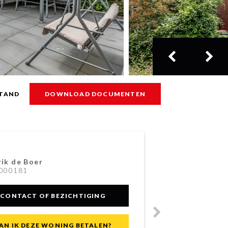
TAND
DOWNLOAD DOCUMENTEN
ik de Boer
Ric
000181
033
CONTACT OF BEZICHTIGING
AN IK DEZE WONING BETALEN?