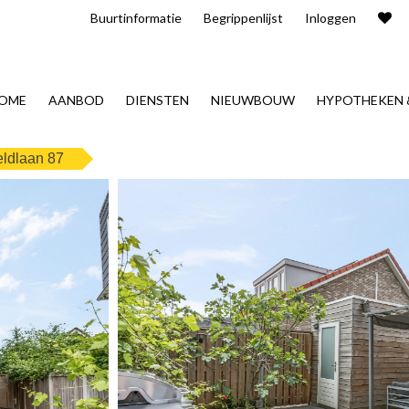
Buurt​informatie
Begrippenlijst
Inloggen
OME
AANBOD
DIENSTEN
NIEUWBOUW
HYPOTHEKEN 
eldlaan 87