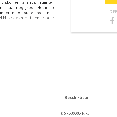
huiskomen: alle rust, ruimte
elkaar nog groet. Het is de
DE
 kinderen nog buiten spelen
jd klaarstaan met een praatje
arneveld, staat deze
apkamers en een fijne tuin
e kunnen koelen en
egane grond ligt
n er zonnepanelen met micro-
ls gunstig resultaat.
emeente Utrecht en Barneveld.
landschap met akkers,
eel centraal, met de
Achterveld heeft een
rzieningen en een
r dit pad brengt je langs
Beschikbaar
de Liniedijk.
€ 575.000,- k.k.