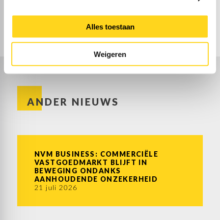
Hendrik de Boer
Vastgoedadviseur Bedrijfshuisvesting
"Elk pand en elke opdrachtgever heeft zijn
Alles toestaan
eigen verhaal. Dat vraagt om maatwerk"
085-0670070
hendrik@domicilie.nl
Weigeren
ANDER NIEUWS
NVM BUSINESS: COMMERCIËLE
VASTGOEDMARKT BLIJFT IN
BEWEGING ONDANKS
AANHOUDENDE ONZEKERHEID
21 juli 2026