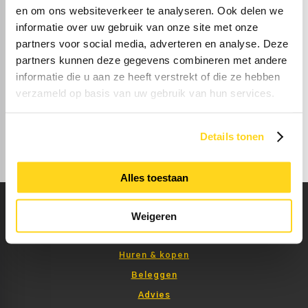
en om ons websiteverkeer te analyseren. Ook delen we
informatie over uw gebruik van onze site met onze
partners voor social media, adverteren en analyse. Deze
partners kunnen deze gegevens combineren met andere
informatie die u aan ze heeft verstrekt of die ze hebben
verzameld op basis van uw gebruik van hun services.
Details tonen
Alles toestaan
DIENSTEN
Weigeren
Verhuren & verkopen
Huren & kopen
Beleggen
Advies