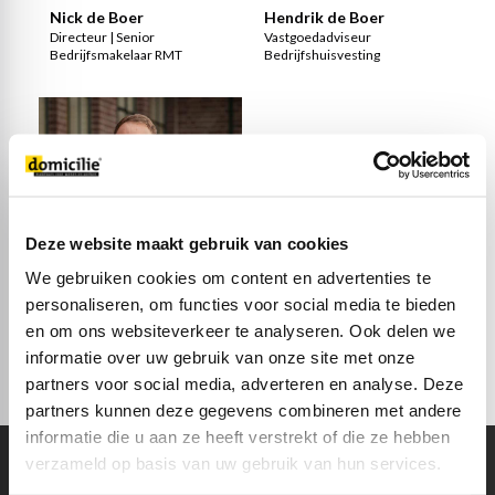
Nick de Boer
Hendrik de Boer
"Bij Domicilie hebben we een
"Elk pand en elke
breed netwerk van aanbieders
opdrachtgever heeft zijn eigen
Directeur | Senior
Vastgoedadviseur
en zoekers. Met onze
verhaal. Dat vraagt om
Bedrijfsmakelaar RMT
Bedrijfshuisvesting
kantoren in Ede en Nijkerk zijn
maatwerk"
we goed ingevoerd in de hele
085-0670070
regio; we hebben het pand of
hendrik@domicilie.nl
we zoeken het."
085-0670070
nick@domicilie.nl
Deze website maakt gebruik van cookies
We gebruiken cookies om content en advertenties te
personaliseren, om functies voor social media te bieden
Corné Kleijer
"Klanten volledig het werk uit
en om ons websiteverkeer te analyseren. Ook delen we
handen nemen met een
Erkend Financieel Adviseur
persoonlijke en
informatie over uw gebruik van onze site met onze
laagdrempelige benadering,
zo werken wij!"
partners voor social media, adverteren en analyse. Deze
085-0670070
partners kunnen deze gegevens combineren met andere
hypotheken@domicilie.nl
informatie die u aan ze heeft verstrekt of die ze hebben
verzameld op basis van uw gebruik van hun services.
DIENSTEN