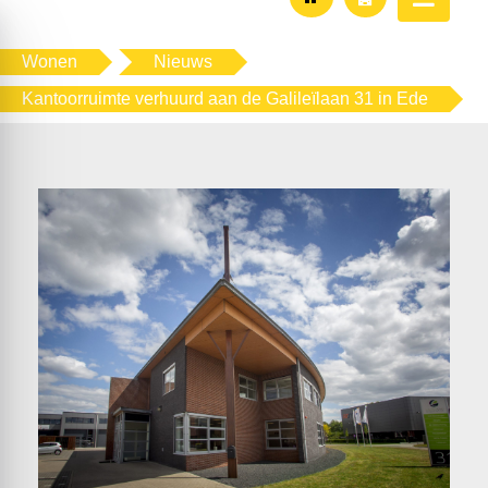
Wonen
Nieuws
Kantoorruimte verhuurd aan de Galileïlaan 31 in Ede