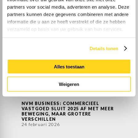
partners voor social media, adverteren en analyse. Deze
partners kunnen deze gegevens combineren met andere
informatie die u aan ze heeft verstrekt of die ze hebben
ANDER NIEUWS
verzameld op basis van uw gebruik van hun services.
Details tonen
NVM BUSINESS: COMMERCIËLE
VASTGOEDMARKT BLIJFT IN
Alles toestaan
BEWEGING ONDANKS
AANHOUDENDE ONZEKERHEID
21 juli 2026
Weigeren
NVM BUSINESS: COMMERCIEEL
VASTGOED SLUIT 2025 AF MET MEER
BEWEGING, MAAR GROTERE
VERSCHILLEN
24 februari 2026