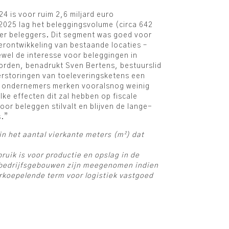
4 is voor ruim 2,6 miljard euro
n 2025 lag het beleggingsvolume (circa 642
nder beleggers. Dit segment was goed voor
erontwikkeling van bestaande locaties –
wel de interesse voor beleggingen in
eworden, benadrukt Sven Bertens, bestuurslid
verstoringen van toeleveringsketens een
le ondernemers merken vooralsnog weinig
ke effecten dit zal hebben op fiscale
or beleggen stilvalt en blijven de lange-
s.”
n het aantal vierkante meters (m²) dat
ruik is voor productie en opslag in de
n bedrijfsgebouwen zijn meegenomen indien
erkoepelende term voor logistiek vastgoed