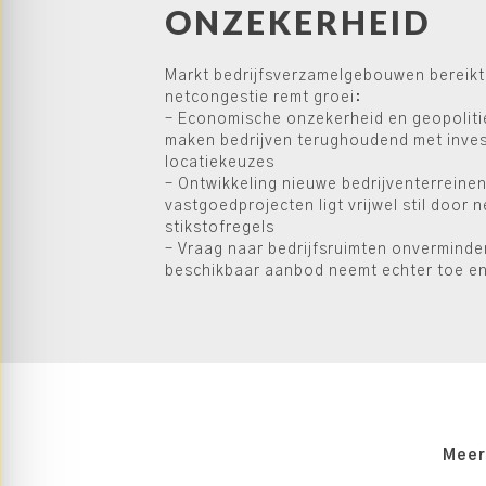
ONZEKERHEID
Markt bedrijfsverzamelgebouwen bereikt
netcongestie remt groei:
– Economische onzekerheid en geopolit
maken bedrijven terughoudend met inves
locatiekeuzes
– Ontwikkeling nieuwe bedrijventerreine
vastgoedprojecten ligt vrijwel stil door 
stikstofregels
– Vraag naar bedrijfsruimten onverminde
beschikbaar aanbod neemt echter toe en
Meer