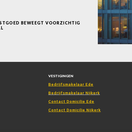
ASTGOED BEWEEGT VOORZICHTIG
AL
VESTIGINGEN
Bedrijfsmakelaar Ede
Bedrijfsmakelaar Nijkerk
Contact Domicilie Ede
Contact Domicilie Nijkerk