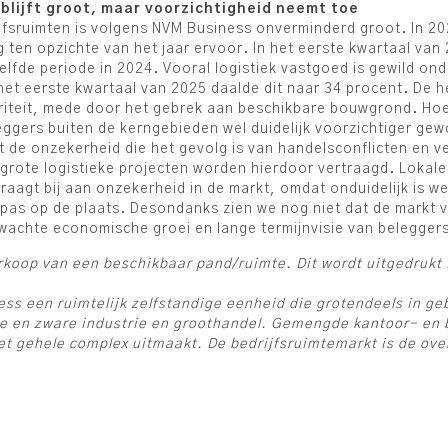
 blijft groot, maar voorzichtigheid neemt toe
jfsruimten is volgens NVM Business onverminderd groot. In 202
ng ten opzichte van het jaar ervoor. In het eerste kwartaal va
zelfde periode in 2024. Vooral logistiek vastgoed is gewild o
het eerste kwartaal van 2025 daalde dit naar 34 procent. De h
iteit, mede door het gebrek aan beschikbare bouwgrond. Hoe
eleggers buiten de kerngebieden wel duidelijk voorzichtiger g
ft de onzekerheid die het gevolg is van handelsconflicten en 
 grote logistieke projecten worden hierdoor vertraagd. Loka
agt bij aan onzekerheid in de markt, omdat onduidelijk is wel
as op de plaats. Desondanks zien we nog niet dat de markt vo
rwachte economische groei en lange termijnvisie van belegger
koop van een beschikbaar pand/ruimte. Dit wordt uitgedrukt i
ss een ruimtelijk zelfstandige eenheid die grotendeels in geb
chte en zware industrie en groothandel. Gemengde kantoor- e
et gehele complex uitmaakt. De bedrijfsruimtemarkt is de ov