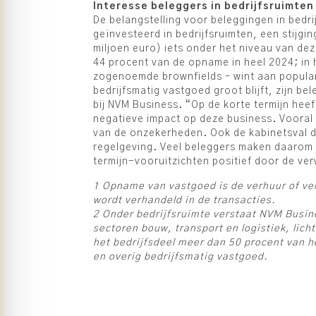
Interesse beleggers in bedrijfsruimten
De belangstelling voor beleggingen in bedri
geïnvesteerd in bedrijfsruimten, een stijgi
miljoen euro) iets onder het niveau van de
44 procent van de opname in heel 2024; in 
zogenoemde brownfields – wint aan popular
bedrijfsmatig vastgoed groot blijft, zijn b
bij NVM Business. “Op de korte termijn hee
negatieve impact op deze business. Vooral
van de onzekerheden. Ook de kabinetsval dra
regelgeving. Veel beleggers maken daarom p
termijn-vooruitzichten positief door de ve
1 Opname van vastgoed is de verhuur of ver
wordt verhandeld in de transacties.
2 Onder bedrijfsruimte verstaat NVM Busine
sectoren bouw, transport en logistiek, li
het bedrijfsdeel meer dan 50 procent van h
en overig bedrijfsmatig vastgoed.