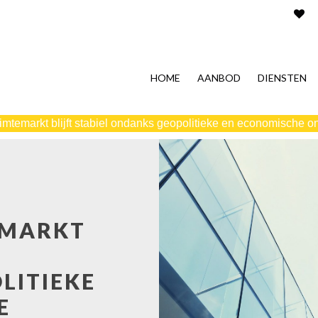
HOME
AANBOD
DIENSTEN
imtemarkt blijft stabiel ondanks geopolitieke en economische o
EMARKT
LITIEKE
E