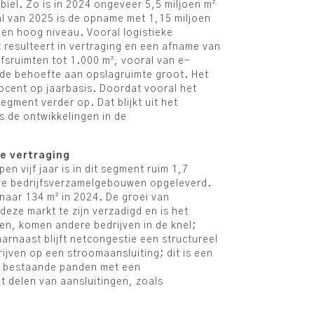
iel. Zo is in 2024 ongeveer 5,5 miljoen m²
al van 2025 is de opname met 1,15 miljoen
een hoog niveau. Vooral logistieke
 resulteert in vertraging en een afname van
ijfsruimten tot 1.000 m², vooral van e-
s de behoefte aan opslagruimte groot. Het
rocent op jaarbasis. Doordat vooral het
gment verder op. Dat blijkt uit het
s de ontwikkelingen in de
e vertraging
n vijf jaar is in dit segment ruim 1,7
euwe bedrijfsverzamelgebouwen opgeleverd.
naar 134 m² in 2024. De groei van
eze markt te zijn verzadigd en is het
en, komen andere bedrijven in de knel;
rnaast blijft netcongestie een structureel
jven op een stroomaansluiting; dit is een
ar bestaande panden met een
t delen van aansluitingen, zoals