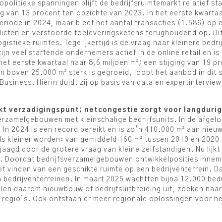
itieke spanningen blijft de bedrijfsruimtemarkt relatief stab
g van 13 procent ten opzichte van 2023. In het eerste kwarta
eriode in 2024, maar bleef het aantal transacties (1.586) op 
licten en verstoorde toeleveringsketens terughoudend op. Dit
istieke ruimtes. Tegelijkertijd is de vraag naar kleinere bedr
jn veel startende ondernemers actief in de online retail en i
het eerste kwartaal naar 8,6 miljoen m²; een stijging van 19 p
boven 25.000 m² sterk is gegroeid, loopt het aanbod in dit se
siness. Hierin duidt zij op basis van data en expertinterview
t verzadigingspunt; netcongestie zorgt voor langdurig
erzamelgebouwen met kleinschalige bedrijfsunits. In de afgelope
 In 2024 is een record bereikt en is zo’n 410.000 m² aan ni
ds kleiner worden: van gemiddeld 160 m² tussen 2010 en 2020 
gd door de grotere vraag van kleine zelfstandigen. Nu lijkt d
n. Doordat bedrijfsverzamelgebouwen ontwikkelposities innem
 vinden van een geschikte ruimte op een bedrijventerrein. Daa
bedrijventerreinen. In maart 2025 wachtten bijna 12.000 bedri
ellen daarom nieuwbouw of bedrijfsuitbreiding uit, zoeken na
e regio’s. Ook ontstaan er meer regionale oplossingen voor he