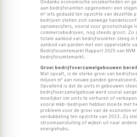
Ondanks economische onzekerheden en geopol
aan bedrijfsruimten opgenomen: een stijgin
m² iets gedaald ten opzichte van dezelfde p
bedrijven stellen zich vanwege handelsconf
opnamecijfers, vooral voor grootschalige log
commercebedrijven, nog steeds groot. Zo zi
totale aanbod van bedrijfsruimten steeg in 
aanbod van panden met een oppervlakte van 
Bedrijfsruimtemarkt Rapport 2025 van NVM Bu
bedrijfsruimtemarkt.
Groei bedrijfsverzamelgebouwen bereik
Wat opvalt, is de sterke groei van bedrijfsv
miljoen m² aan nieuwe panden gerealiseerd.
Opvallend is dat de units in gebouwen stee
bedrijfsverzamelgebouw werd vooral aangejaa
moeilijker om units te verhuren of verkope
vooral mkb-bedrijven hebben moeite met het
probleem voor de groei van de economie en 
verdubbeling ten opzichte van 2023. Zij st
stroomaansluiting of wijken uit naar ander
energiehubs.