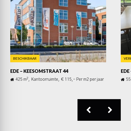
Interesse
Heeft u interesse? Neem dan contact op met onze
makelaars door te bellen met telefoonnummer
(085) 06 700 70.
BESCHIKBAAR
VER
EDE – KEESOMSTRAAT 44
EDE 
2
425 m
,
Kantoorruimte,
€ 115,- Per m2 per jaar
55