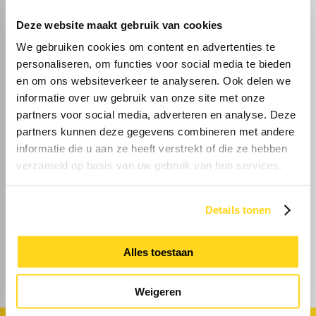
periode van 5 jaar + 5 optiejaren. De
huurovereenkomst zal vervolgens worden
Deze website maakt gebruik van cookies
voortgezet voor aansluitende perioden van telkens
We gebruiken cookies om content en advertenties te
5 jaar.
personaliseren, om functies voor social media te bieden
Opzegtermijn
en om ons websiteverkeer te analyseren. Ook delen we
Beëindiging van deze overeenkomst vindt plaats
informatie over uw gebruik van onze site met onze
door opzegging tegen het einde van een
partners voor social media, adverteren en analyse. Deze
huurperiode met inachtneming van een termijn van
tenminste één jaar (12 maanden). Opzegging van
partners kunnen deze gegevens combineren met andere
deze huurovereenkomst dient te geschieden bij
informatie die u aan ze heeft verstrekt of die ze hebben
deurwaardersexploot of per aangetekend schrijven.
verzameld op basis van uw gebruik van hun services.
Huurbetaling
De huur(penningen) inclusief eventuele
Details tonen
servicekosten en BTW(-compensatie) dienen aan
huurder per maand bij vooruitbetaling overgemaakt
te worden.
Alles toestaan
BTW
Huurder verklaart dat hij voor tenminste 90% met
Weigeren
omzetbelasting belaste prestaties verricht. Indien
huurder op enig moment niet meer aan dit criterium