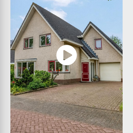
een overdekte doorgang naar het pad aan de
rechterzijde van de woning. Aan ruimte geen
gebrek!
Exterieur:
Dit zeer ruime woonhuis heeft een royale voor- en
achtertuin met de achtertuin op het zuidwesten.
Een deel van de achtertuin is ingericht als moestuin
en hoge beplanting zorgt voor privacy, ook op de
terrassen. Het achterste deel van de tuin grenst
aan een groenstrook en het water. Een prachtige
plek!
Bijzonderheden:
– Dak-, gevel- en vloerisolatie;
– Hardhouten kozijnen met isolerende beglazing;
– Verwarming en warm water via een HR-ketel
(Vaillant, 2024, eigendom);
– Ruime slaap-/werkkamer met keuken en een
badkamer op de begane grond;
– Vier slaapkamers, een badkamer en een wasruimte
op de eerste verdieping;
– Zeer geschikt voor mantelzorg,