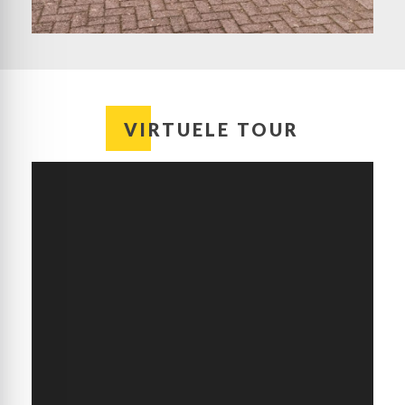
meergeneratiewonen en/of kantoor aan huis;
– Ruime parkeergelegenheid op eigen terrein, zowel
links als rechts van de woning een eigen oprit;
– Zonnige tuin (zuidwest) aan het groen en water;
– Energielabel B.
VIRTUELE TOUR