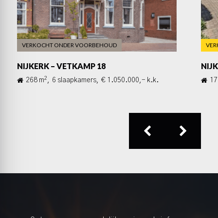
VERKOCHT ONDER VOORBEHOUD
VER
NIJKERK – VETKAMP 18
NIJ
2
268 m
,
6 slaapkamers,
€ 1.050.000,- k.k.
17